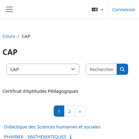
Passer au contenu principal
Connexion
Panneau latéral
Cours
CAP
CAP
Recherche
Catégories de cours
Recherc
Certificat d'Aptitudes Pédagogiques
Page 1
Page 2
Page suivante
1
2
»
Didactique des Sciences humaines et sociales
PHARMA - MATHEMATIQUES