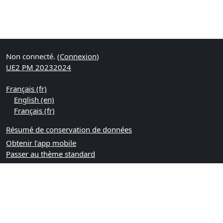
Non connecté. (
Connexion
)
UE2 PM 20232024
Français ‎(fr)‎
English ‎(en)‎
Français ‎(fr)‎
Résumé de conservation de données
Obtenir l’app mobile
Passer au thème standard