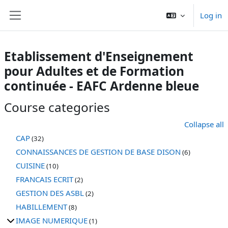
Skip to main content
Log in
Side panel
Etablissement d'Enseignement
pour Adultes et de Formation
continuée - EAFC Ardenne bleue
Course categories
Collapse all
CAP
(32)
CONNAISSANCES DE GESTION DE BASE DISON
(6)
CUISINE
(10)
FRANCAIS ECRIT
(2)
GESTION DES ASBL
(2)
HABILLEMENT
(8)
IMAGE NUMERIQUE
(1)